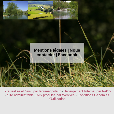
Mentions légales
|
Nous
contacter
|
Facebook
Site réalisé et Suivi par lenumeripole.fr
-
Hébergement Internet par Net15
-
Site administrable CMS propulsé par WebSee
-
Conditions Générales
d'Utilisation